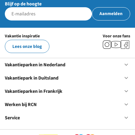
Blijf op de hoogte
Aanmelden
Vakantie inspiratie
Voor onze fans
Lees onze blog
Vakantieparken in Nederland
Op
Va
in
Vakantiepark in Duitsland
Op
Ne
Va
in
Vakantieparken in Frankrijk
Op
Du
Va
in
Werken bij RCN
Op
Fr
We
bij
Service
Op
RC
Se