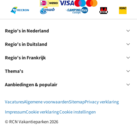
Regio's in Nederland
Op
Re
in
Regio's in Duitsland
Op
Ne
Re
in
Regio's in Frankrijk
Op
Du
Re
in
Thema's
Op
Fr
Th
Aanbiedingen & populair
Op
Aa
&
Vacatures
Algemene voorwaarden
Sitemap
Privacy verklaring
po
Impressum
Cookie verklaring
Cookie instellingen
© RCN Vakantieparken 2026