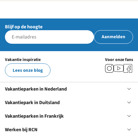
Blijf op de hoogte
Aanmelden
Vakantie inspiratie
Voor onze fans
Lees onze blog
Vakantieparken in Nederland
Op
Va
in
Vakantiepark in Duitsland
Op
Ne
Va
in
Vakantieparken in Frankrijk
Op
Du
Va
in
Werken bij RCN
Op
Fr
We