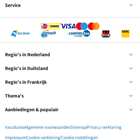
bij
Service
Op
RC
Se
Regio's in Nederland
Op
Re
in
Regio's in Duitsland
Op
Ne
Re
in
Regio's in Frankrijk
Op
Du
Re
in
Thema's
Op
Fr
Th
Aanbiedingen & populair
Op
Aa
&
Vacatures
Algemene voorwaarden
Sitemap
Privacy verklaring
po
Impressum
Cookie verklaring
Cookie instellingen