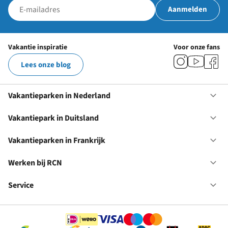
Aanmelden
Vakantie inspiratie
Voor onze fans
Lees onze blog
Vakantieparken in Nederland
Op
Va
in
Vakantiepark in Duitsland
Op
Ne
Va
in
Vakantieparken in Frankrijk
Op
Du
Va
in
Werken bij RCN
Op
Fr
We
bij
Service
Op
RC
Se