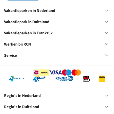
Vakantieparken in Nederland
Op
Va
in
Vakantiepark in Duitsland
Op
Ne
Va
in
Vakantieparken in Frankrijk
Op
Du
Va
in
Werken bij RCN
Op
Fr
We
bij
Service
Op
RC
Se
Regio's in Nederland
Op
Re
in
Regio's in Duitsland
Op
Ne
Re