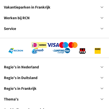
Ne
Va
in
Vakantieparken in Frankrijk
Op
Du
Va
in
Werken bij RCN
Op
Fr
We
bij
Service
Op
RC
Se
Regio's in Nederland
Op
Re
in
Regio's in Duitsland
Op
Ne
Re
in
Regio's in Frankrijk
Op
Du
Re
in
Thema's
Op
Fr
Th