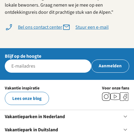
lokale bewoners. Graag nemen we je mee op een
ontdekkingsreis door dit prachtige stuk van de Alpen."
Bel ons contact center
Stuur een e-mail
Blijf op de hoogte
Aanmelden
Vakantie inspiratie
Voor onze fans
Lees onze blog
Vakantieparken in Nederland
Op
Va
in
Vakantiepark in Duitsland
Op