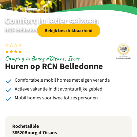
Comfort in ieder seizoen
RCN Belledonne | Bourg d’Oisans | Isère
Bekijk beschikbaarheid
☆
☆
☆
☆
★
★
★
★
Camping in Bourg d’Oisans, Isère
Huren op RCN Belledonne
Comfortabele mobil homes met eigen veranda
Actieve vakantie in dit avontuurlijke gebied
Mobil homes voor twee tot zes personen
Rochetaillée
38520
Bourg d'Oisans