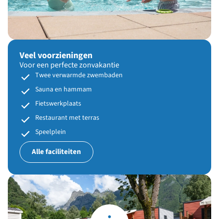
Veel voorzieningen
Voor een perfecte zonvakantie
Twee verwarmde zwembaden
Sauna en hammam
Fietswerkplaats
Restaurant met terras
Speelplein
Alle faciliteiten