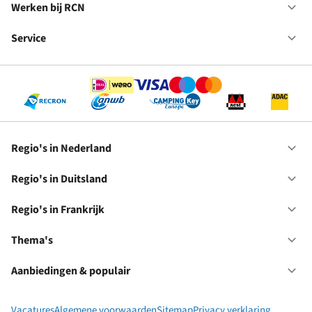
in
Werken bij RCN
Op
Fr
We
bij
Service
Op
RC
Se
Regio's in Nederland
Op
Re
in
Regio's in Duitsland
Op
Ne
Re
in
Regio's in Frankrijk
Op
Du
Re
in
Thema's
Op
Fr
Th
Aanbiedingen & populair
Op
Aa
&
Vacatures
Algemene voorwaarden
Sitemap
Privacy verklaring