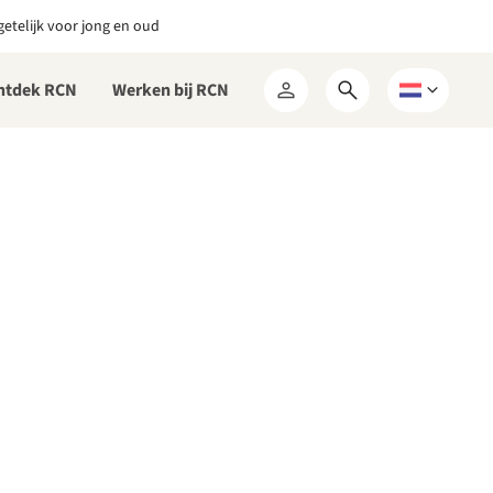
etelijk voor jong en oud
ntdek RCN
Werken bij RCN
Open
Kies
Mijn
zoekformulier
een
RCN
taal