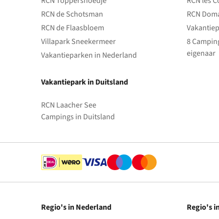
RCN Toppershoedje
RCN les C
RCN de Schotsman
RCN Doma
RCN de Flaasbloem
Vakantiep
Villapark Sneekermeer
8 Camping
eigenaar
Vakantieparken in Nederland
Vakantiepark in Duitsland
RCN Laacher See
Campings in Duitsland
Regio's in Nederland
Regio's i