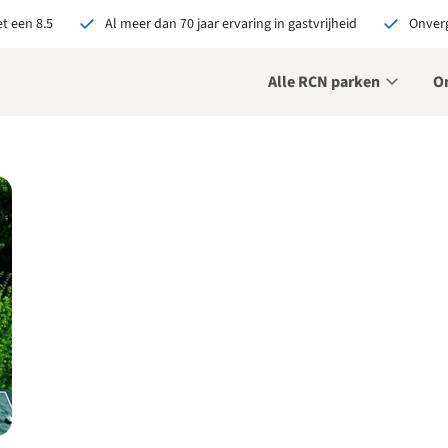
t een 8.5
Al meer dan 70 jaar ervaring in gastvrijheid
Onverg
Alle RCN parken
O
je bij RCN boekt, krijg je:
De beste prijsgarantie
Exclusieve voordelen
Persoonlijk contact
ekijk alle voordelen