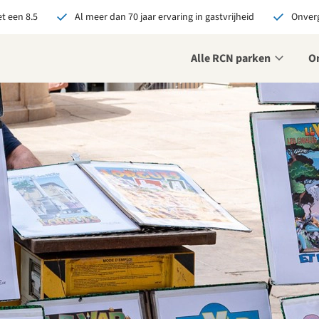
t een 8.5
Al meer dan 70 jaar ervaring in gastvrijheid
Onverg
Alle RCN parken
O
je bij RCN boekt, krijg je:
De beste prijsgarantie
Exclusieve voordelen
Persoonlijk contact
ekijk alle voordelen