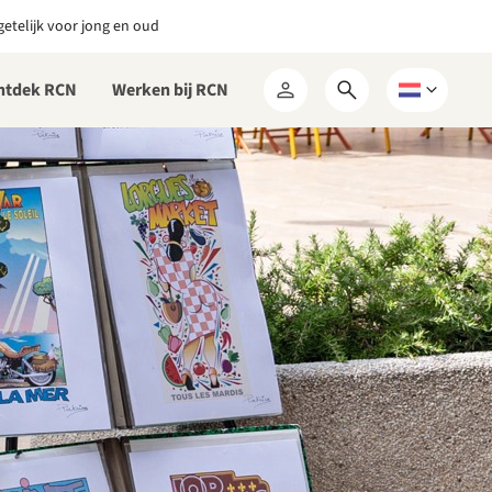
etelijk voor jong en oud
ntdek RCN
Werken bij RCN
Open
Kies
Mijn
zoekformulier
een
RCN
taal