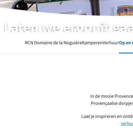
Laten we eropuit ga
RCN Domaine de la Noguière I Le Muy I Côte d'Azur
RCN Domaine de la Noguière
Kamperen
Verhuur
Op en 
In de mooie Provence 
Provençaalse dorpjes
Laat je inspireren en ont
verh