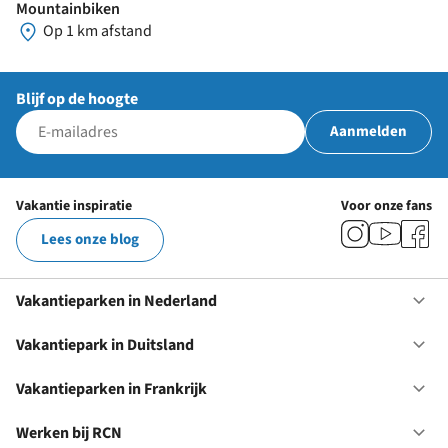
Mountainbiken
Op 1 km afstand
Blijf op de hoogte
Aanmelden
Vakantie inspiratie
Voor onze fans
Lees onze blog
Vakantieparken in Nederland
Op
Va
in
Vakantiepark in Duitsland
Op
Ne
Va
in
Vakantieparken in Frankrijk
Op
Du
Va
in
Werken bij RCN
Op