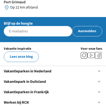
Port Grimaud
Op 22 km afstand
Blijf op de hoogte
Aanmelden
Vakantie inspiratie
Voor onze fans
Lees onze blog
Vakantieparken in Nederland
Op
Va
in
Vakantiepark in Duitsland
Op
Ne
Va
in
Vakantieparken in Frankrijk
Op
Du
Va
in
Werken bij RCN
Op