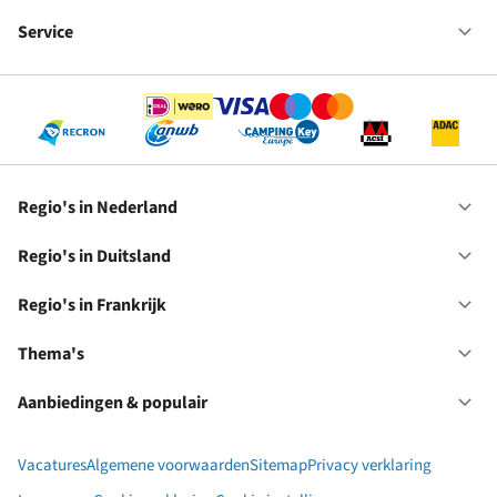
Fr
We
bij
Service
Op
RC
Se
Regio's in Nederland
Op
Re
in
Regio's in Duitsland
Op
Ne
Re
in
Regio's in Frankrijk
Op
Du
Re
in
Thema's
Op
Fr
Th
Aanbiedingen & populair
Op
Aa
&
Vacatures
Algemene voorwaarden
Sitemap
Privacy verklaring
po