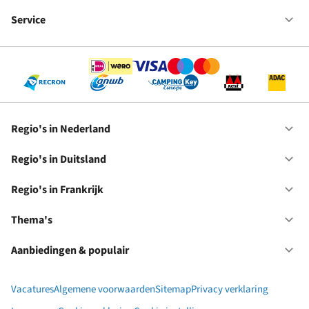
Fr
We
bij
Service
Op
RC
Se
Regio's in Nederland
Op
Re
in
Regio's in Duitsland
Op
Ne
Re
in
Regio's in Frankrijk
Op
Du
Re
in
Thema's
Op
Fr
Th
Aanbiedingen & populair
Op
Aa
&
Vacatures
Algemene voorwaarden
Sitemap
Privacy verklaring
po