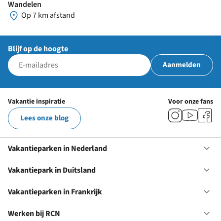
Wandelen
Op 7 km afstand
Blijf op de hoogte
Aanmelden
Vakantie inspiratie
Voor onze fans
Lees onze blog
Vakantieparken in Nederland
Op
Va
in
Vakantiepark in Duitsland
Op
Ne
Va
in
Vakantieparken in Frankrijk
Op
Du
Va
in
Werken bij RCN
Op