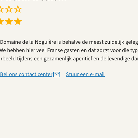
☆
☆
☆
★
★
★
Domaine de la Noguière is behalve de meest zuidelijk gel
We hebben hier veel Franse gasten en dat zorgt voor die typi
orbeeld tijdens een gezamenlijk aperitief en de levendige d
Bel ons contact center
Stuur een e-mail