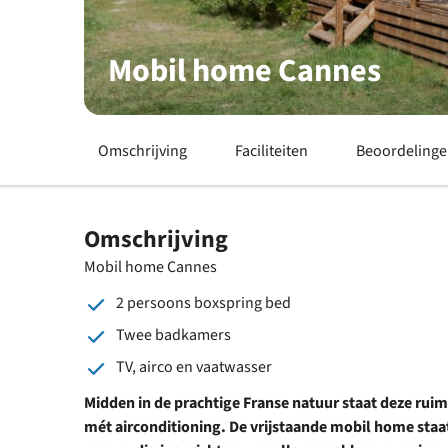
Mobil home Cannes
Omschrijving
Faciliteiten
Beoordeling
Omschrijving
Mobil home Cannes
2 persoons boxspring bed
Twee badkamers
TV, airco en vaatwasser
Midden in de prachtige Franse natuur staat deze ru
mét airconditioning. De vrijstaande mobil home staat