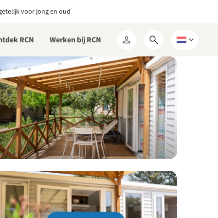
etelijk voor jong en oud
ntdek RCN
Werken bij RCN
Open
Kies
Mijn
zoekformulier
een
RCN
taal