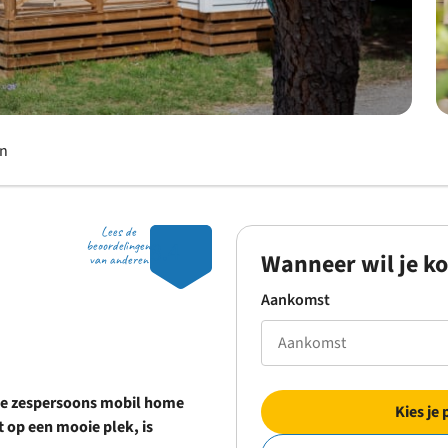
en
Lees de
8.4
beoordelingen
Wanneer wil je k
van anderen
Aankomst
ime zespersoons mobil home
Kies je 
 op een mooie plek, is