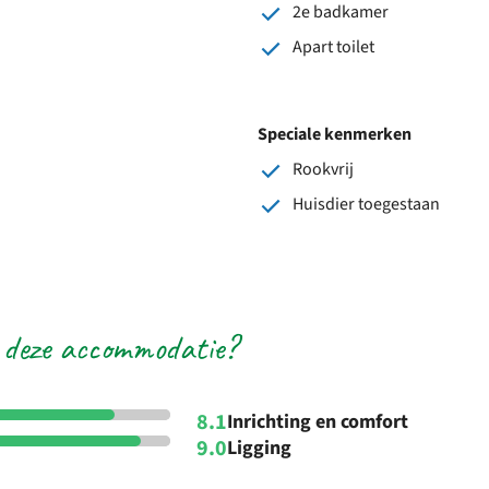
2e badkamer
Apart toilet
Speciale kenmerken
Rookvrij
Huisdier toegestaan
 deze accommodatie?
8.1
Inrichting en comfort
9.0
Ligging