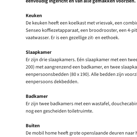
eenvoudig ingericht en van alle gemakken voorzien.
Keuken
De keuken heeft een koelkast met vriesvak, een combim
Senseo koffiezetapparaat, een broodrooster, een 4-pi
vaatwasser. Er is een gezellige zit- en eethoek.
Slaapkamer
Er zijn drie slaapkamers. Eén slaapkamer met een twe
200) met aangrenzend een badkamer, en twee slaapk
eenpersoonsbedden (80 x 190). Alle bedden zijn voorz
eenpersoons dekbedden.
Badkamer
Er zijn twee badkamers met een wastafel, douchecabine
nog een gescheiden toiletruimte.
Buiten
De mobil home heeft grote openslaande deuren naar he