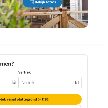
Bekijk foto's
omen?
Vertrek
plek vanaf plattegrond (+ € 30)