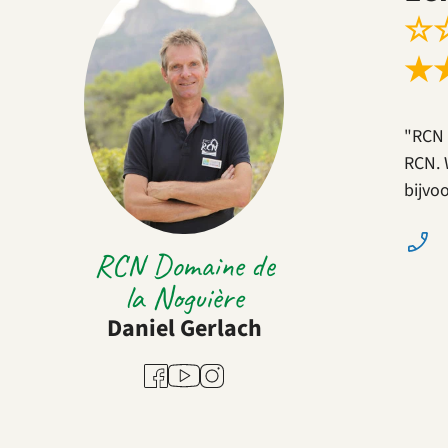
☆
★
"RCN 
RCN. 
bijvo
RCN Domaine de
la Noguière
Daniel Gerlach
Youtube
Facebook
Instagram