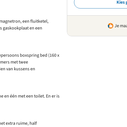
Kies 
agnetron, een fluitketel,
Je maa
ts gaskookplaat en een
epersoons boxspring bed (160 x
amers met twee
ien van kussens en
 en één met een toilet. En er is
t extra ruime, half