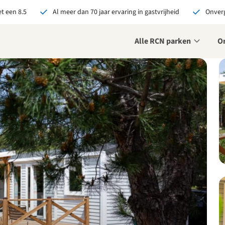
t een 8.5
Al meer dan 70 jaar ervaring in gastvrijheid
Onverg
Alle RCN parken
O
je bij RCN boekt, krijg je:
De beste prijsgarantie
Exclusieve voordelen
Persoonlijk contact
ekijk alle voordelen