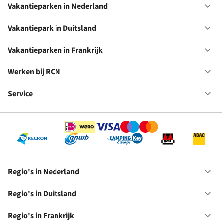
Vakantieparken in Nederland
Op
Va
in
Vakantiepark in Duitsland
Op
Ne
Va
in
Vakantieparken in Frankrijk
Op
Du
Va
in
Werken bij RCN
Op
Fr
We
bij
Service
Op
RC
Se
Regio's in Nederland
Op
Re
in
Regio's in Duitsland
Op
Ne
Re
in
Regio's in Frankrijk
Op