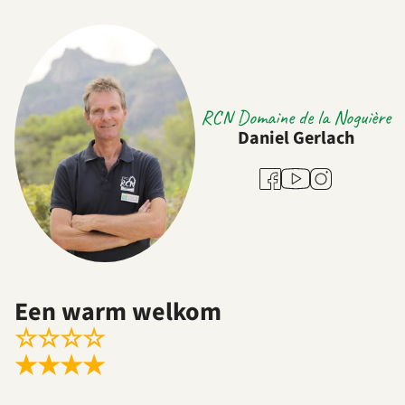
RCN Domaine de la Noguière
Daniel Gerlach
Youtube
Facebook
Instagram
Een warm welkom
☆
☆
☆
☆
★
★
★
★