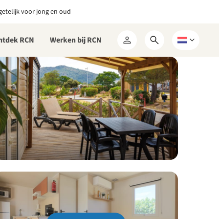
etelijk voor jong en oud
ntdek RCN
Werken bij RCN
Open
Kies
Mijn
zoekformulier
een
RCN
taal