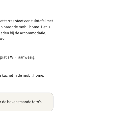
t terras staat een tuintafel met
en naast de mobil home. Het is
e laden bij de accommodatie,
ark.
 gratis WiFi aanwezig.
he kachel in de mobil home.
n de bovenstaande foto’s.