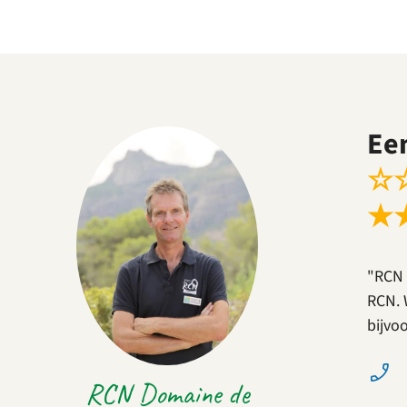
Ee
☆
★
"RCN 
RCN. 
bijvo
RCN Domaine de