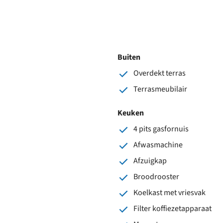
Buiten
Overdekt terras
Terrasmeubilair
Keuken
4 pits gasfornuis
Afwasmachine
Afzuigkap
Broodrooster
Koelkast met vriesvak
Filter koffiezetapparaat