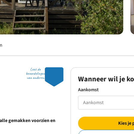
en
Lees de
8.7
beoordelingen
Wanneer wil je k
van anderen
Aankomst
 alle gemakken voorzien en
Kies je 