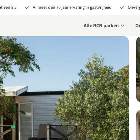
t een 8.5
Al meer dan 70 jaar ervaring in gastvrijheid
Onverg
Alle RCN parken
O
je bij RCN boekt, krijg je:
De beste prijsgarantie
Exclusieve voordelen
Persoonlijk contact
ekijk alle voordelen