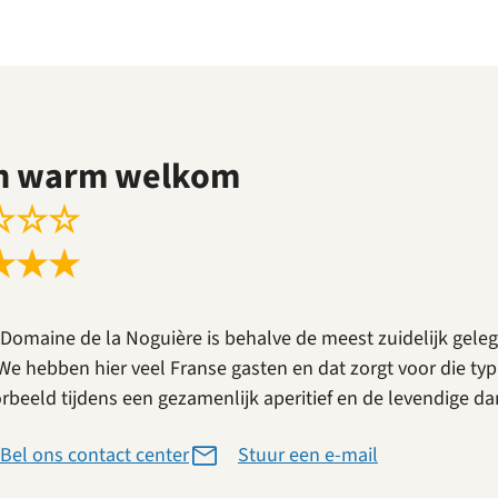
n warm welkom
☆
☆
☆
★
★
★
Domaine de la Noguière is behalve de meest zuidelijk gel
We hebben hier veel Franse gasten en dat zorgt voor die typi
orbeeld tijdens een gezamenlijk aperitief en de levendige d
Bel ons contact center
Stuur een e-mail