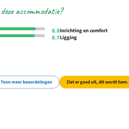
 deze accommodatie?
8.8
Inrichting en comfort
8.7
Ligging
Toon meer beoordelingen
Ziet er goed uit, dit wordt hem.