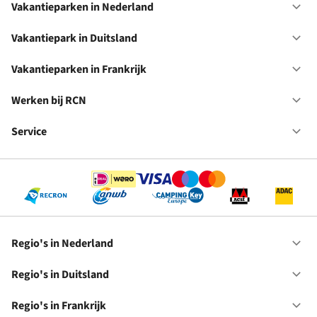
Vakantieparken in Nederland
Op
Va
in
Vakantiepark in Duitsland
Op
Ne
Va
in
Vakantieparken in Frankrijk
Op
Du
Va
in
Werken bij RCN
Op
Fr
We
bij
Service
Op
RC
Se
Regio's in Nederland
Op
Re
in
Regio's in Duitsland
Op
Ne
Re
in
Regio's in Frankrijk
Op