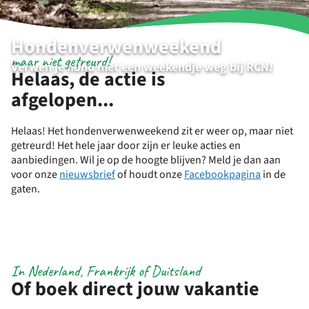
Hondenverwenweekend
maar niet getreurd!
Verwen je hond met een weekendje weg bij RCN!
Helaas, de actie is
afgelopen...
Helaas! Het hondenverwenweekend zit er weer op, maar niet
getreurd! Het hele jaar door zijn er leuke acties en
aanbiedingen. Wil je op de hoogte blijven? Meld je dan aan
voor onze
nieuwsbrief
of houdt onze
Facebookpagina
in de
gaten.
In Nederland, Frankrijk of Duitsland
Of boek direct jouw vakantie