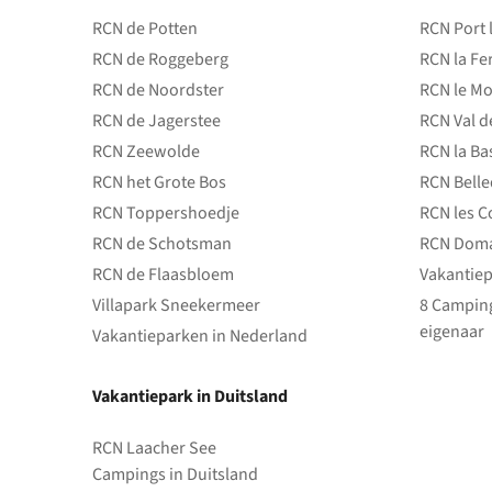
RCN de Potten
RCN Port 
RCN de Roggeberg
RCN la Fe
RCN de Noordster
RCN le Mo
RCN de Jagerstee
RCN Val d
RCN Zeewolde
RCN la Ba
RCN het Grote Bos
RCN Bell
RCN Toppershoedje
RCN les C
RCN de Schotsman
RCN Doma
RCN de Flaasbloem
Vakantiep
Villapark Sneekermeer
8 Camping
eigenaar
Vakantieparken in Nederland
Vakantiepark in Duitsland
RCN Laacher See
Campings in Duitsland