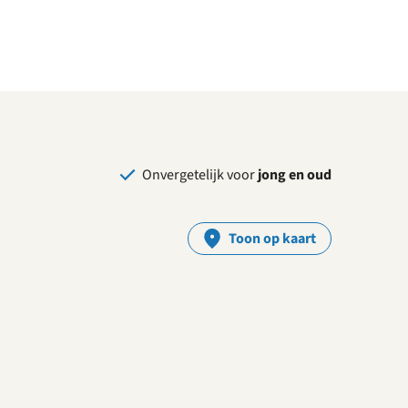
Onvergetelijk voor
jong en oud
Toon op kaart