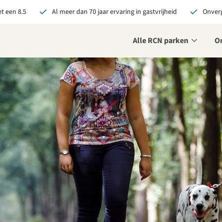
t een 8.5
Al meer dan 70 jaar ervaring in gastvrijheid
Onverg
Alle RCN parken
O
je bij RCN boekt, krijg je:
De beste prijsgarantie
Exclusieve voordelen
Persoonlijk contact
ekijk alle voordelen