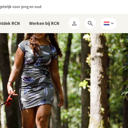
etelijk voor jong en oud
ntdek RCN
Werken bij RCN
Open
Kies
Mijn
zoekformulier
een
RCN
taal