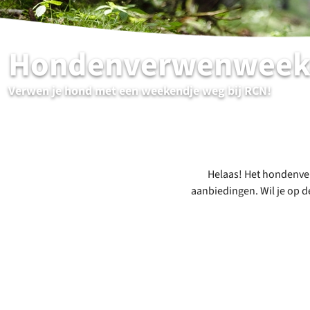
Hondenverwenweek
Verwen je hond met een weekendje weg bij RCN!
Helaas! Het hondenver
aanbiedingen. Wil je op d