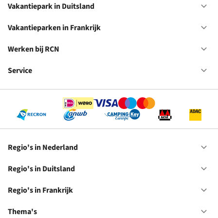
in
Vakantiepark in Duitsland
Op
Ne
Va
in
Vakantieparken in Frankrijk
Op
Du
Va
in
Werken bij RCN
Op
Fr
We
bij
Service
Op
RC
Se
Regio's in Nederland
Op
Re
in
Regio's in Duitsland
Op
Ne
Re
in
Regio's in Frankrijk
Op
Du
Re
in
Thema's
Op