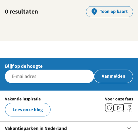
0 resultaten
Toon op kaart
Blijf op de hoogte
Aanmelden
Vakantie inspiratie
Voor onze fans
Lees onze blog
Vakantieparken in Nederland
Op
Va