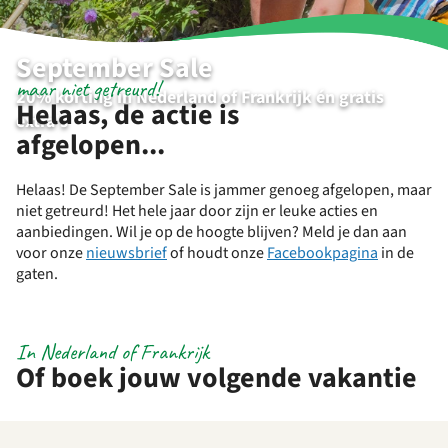
September Sale
maar niet getreurd!
20% korting in Nederland of Frankrijk én gratis
Helaas, de actie is
extra's
afgelopen...
Helaas! De September Sale is jammer genoeg afgelopen, maar
niet getreurd! Het hele jaar door zijn er leuke acties en
aanbiedingen. Wil je op de hoogte blijven? Meld je dan aan
voor onze
nieuwsbrief
of houdt onze
Facebookpagina
in de
gaten.
In Nederland of Frankrijk
Of boek jouw volgende vakantie