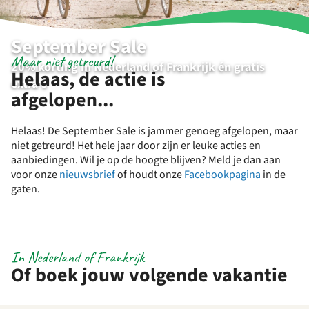
September Sale
Maar niet getreurd!
20% korting in Nederland of Frankrijk én gratis
Helaas, de actie is
extra's
afgelopen...
Helaas! De September Sale is jammer genoeg afgelopen, maar
niet getreurd! Het hele jaar door zijn er leuke acties en
aanbiedingen. Wil je op de hoogte blijven? Meld je dan aan
voor onze
nieuwsbrief
of houdt onze
Facebookpagina
in de
gaten.
In Nederland of Frankrijk
Of boek jouw volgende vakantie