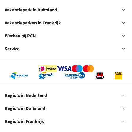
Va
in
Vakantiepark in Duitsland
Op
Ne
Va
in
Vakantieparken in Frankrijk
Op
Du
Va
in
Werken bij RCN
Op
Fr
We
bij
Service
Op
RC
Se
Regio's in Nederland
Op
Re
in
Regio's in Duitsland
Op
Ne
Re
in
Regio's in Frankrijk
Op
Du
Re