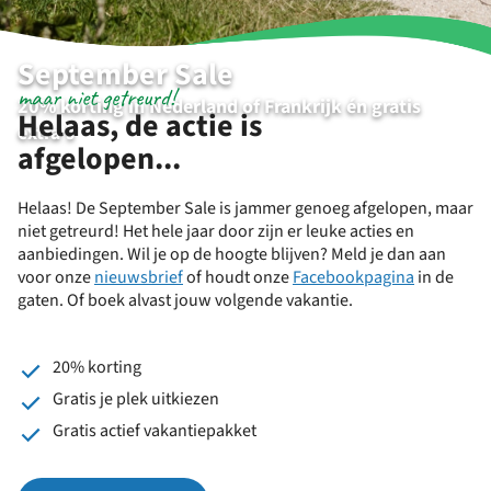
September Sale
maar niet getreurd!
20% korting in Nederland of Frankrijk én gratis
Helaas, de actie is
extra's
afgelopen...
Helaas! De September Sale is jammer genoeg afgelopen, maar
niet getreurd! Het hele jaar door zijn er leuke acties en
aanbiedingen. Wil je op de hoogte blijven? Meld je dan aan
voor onze
nieuwsbrief
of houdt onze
Facebookpagina
in de
gaten. Of boek alvast jouw volgende vakantie.
20% korting
Gratis je plek uitkiezen
Gratis actief vakantiepakket