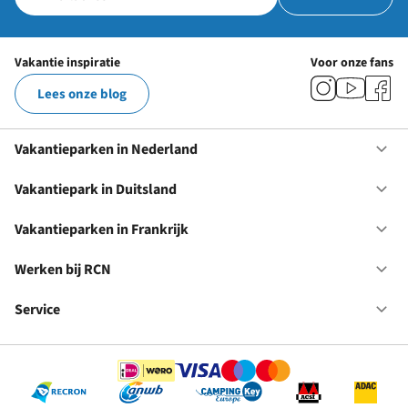
Vakantie inspiratie
Voor onze fans
Lees onze blog
Vakantieparken in Nederland
Op
Va
in
Vakantiepark in Duitsland
Op
Ne
Va
in
Vakantieparken in Frankrijk
Op
Du
Va
in
Werken bij RCN
Op
Fr
We
bij
Service
Op
RC
Se