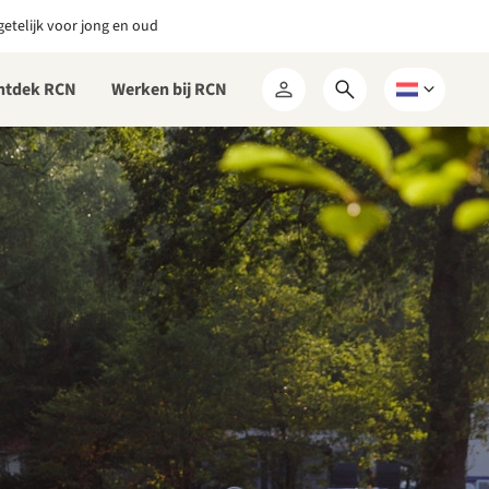
etelijk voor jong en oud
ntdek RCN
Werken bij RCN
Open
Kies
Mijn
zoekformulier
een
RCN
taal