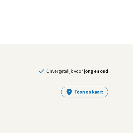
Onvergetelijk voor
jong en oud
Toon op kaart