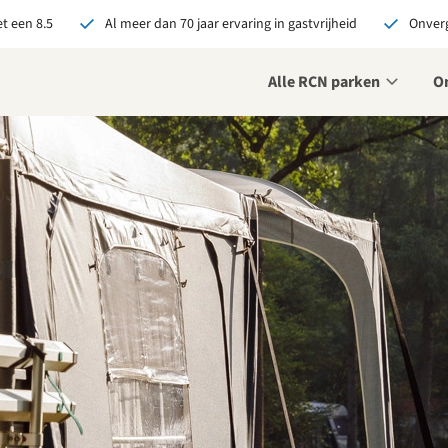
t een 8.5
Al meer dan 70 jaar ervaring in gastvrijheid
Onverg
Alle RCN parken
O
je bij RCN boekt, krijg je:
De beste prijsgarantie
Exclusieve voordelen
Persoonlijk contact
ekijk alle voordelen