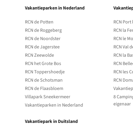
Vakantieparken in Nederland
Vakantiep
RCN de Potten
RCN Port 
RCN de Roggeberg
RCN la Fe
RCN de Noordster
RCN le Mo
RCN de Jagerstee
RCN Val d
RCN Zeewolde
RCN la Ba
RCN het Grote Bos
RCN Bell
RCN Toppershoedje
RCN les C
RCN de Schotsman
RCN Doma
RCN de Flaasbloem
Vakantiep
Villapark Sneekermeer
8 Camping
eigenaar
Vakantieparken in Nederland
Vakantiepark in Duitsland