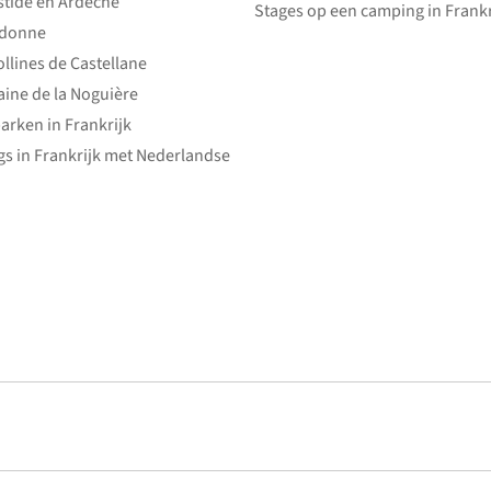
stide en Ardèche
Stages op een camping in Frankr
edonne
ollines de Castellane
ine de la Noguière
arken in Frankrijk
s in Frankrijk met Nederlandse