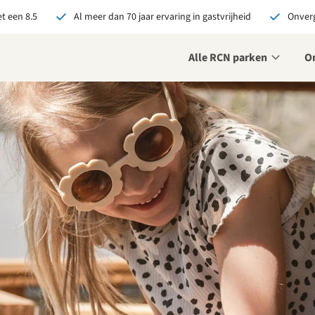
t een 8.5
Al meer dan 70 jaar ervaring in gastvrijheid
Onverg
Alle RCN parken
O
je bij RCN boekt, krijg je:
De beste prijsgarantie
Exclusieve voordelen
Persoonlijk contact
ekijk alle voordelen