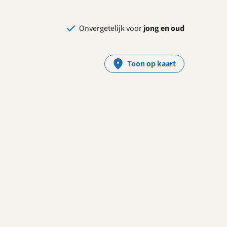
Onvergetelijk voor
jong en oud
Toon op kaart