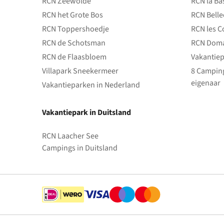
RCN Zeewolde
RCN la Ba
RCN het Grote Bos
RCN Bell
RCN Toppershoedje
RCN les C
RCN de Schotsman
RCN Doma
RCN de Flaasbloem
Vakantiep
Villapark Sneekermeer
8 Camping
eigenaar
Vakantieparken in Nederland
Vakantiepark in Duitsland
RCN Laacher See
Campings in Duitsland