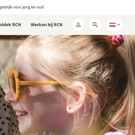
etelijk voor jong en oud
ntdek RCN
Werken bij RCN
Open
Kies
Mijn
zoekformulier
een
RCN
taal