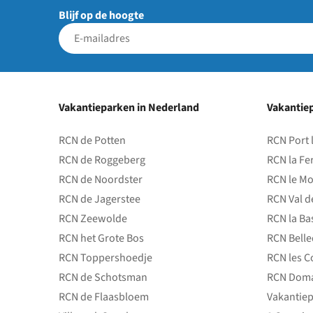
Blijf op de hoogte
Vakantieparken in Nederland
Vakantiep
RCN de Potten
RCN Port 
RCN de Roggeberg
RCN la Fe
RCN de Noordster
RCN le Mo
RCN de Jagerstee
RCN Val d
RCN Zeewolde
RCN la Ba
RCN het Grote Bos
RCN Bell
RCN Toppershoedje
RCN les C
RCN de Schotsman
RCN Doma
RCN de Flaasbloem
Vakantiep