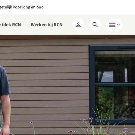
etelijk voor jong en oud
ntdek RCN
Werken bij RCN
Open
Kies
Mijn
zoekformulier
een
RCN
taal