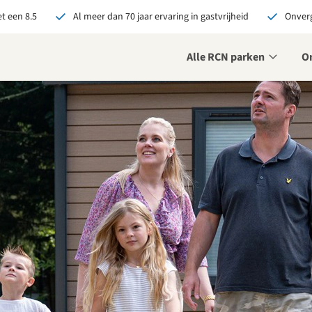
t een 8.5
Al meer dan 70 jaar ervaring in gastvrijheid
Onverg
Alle RCN parken
O
je bij RCN boekt, krijg je:
De beste prijsgarantie
Exclusieve voordelen
Persoonlijk contact
ekijk alle voordelen