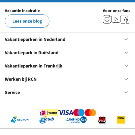
Vakantie inspiratie
Voor onze fans
Lees onze blog
Vakantieparken in Nederland
Op
Va
in
Vakantiepark in Duitsland
Op
Ne
Va
in
Vakantieparken in Frankrijk
Op
Du
Va
in
Werken bij RCN
Op
Fr
We
bij
Service
Op
RC
Se