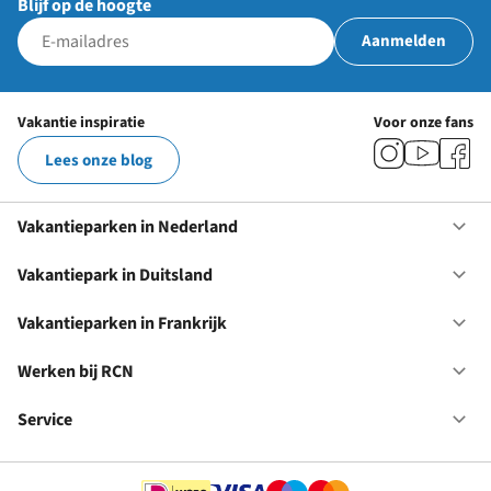
Blijf op de hoogte
Aanmelden
Vakantie inspiratie
Voor onze fans
Lees onze blog
Vakantieparken in Nederland
Op
Va
in
Vakantiepark in Duitsland
Op
Ne
Va
in
Vakantieparken in Frankrijk
Op
Du
Va
in
Werken bij RCN
Op
Fr
We
bij
Service
Op
RC
Se