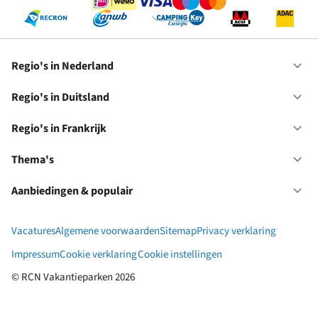
Regio's in Nederland
Op
Re
in
Regio's in Duitsland
Op
Ne
Re
in
Regio's in Frankrijk
Op
Du
Re
in
Thema's
Op
Fr
Th
Aanbiedingen & populair
Op
Aa
&
Vacatures
Algemene voorwaarden
Sitemap
Privacy verklaring
po
Impressum
Cookie verklaring
Cookie instellingen
© RCN Vakantieparken 2026