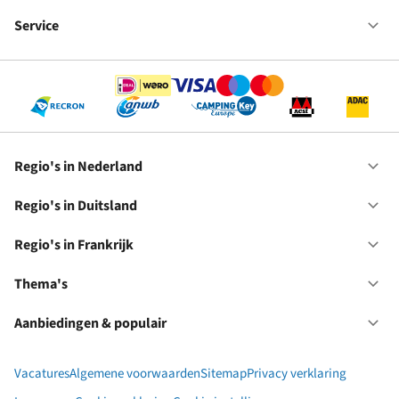
Fr
We
bij
Service
Op
RC
Se
Regio's in Nederland
Op
Re
in
Regio's in Duitsland
Op
Ne
Re
in
Regio's in Frankrijk
Op
Du
Re
in
Thema's
Op
Fr
Th
Aanbiedingen & populair
Op
Aa
&
Vacatures
Algemene voorwaarden
Sitemap
Privacy verklaring
po