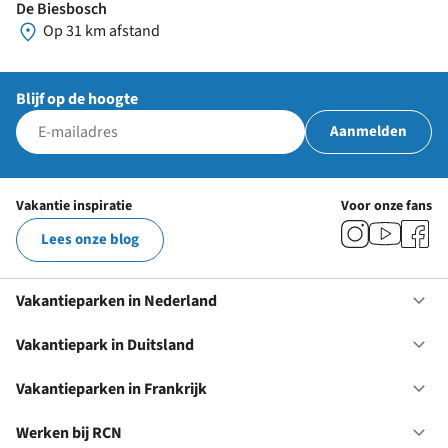
De Biesbosch
Op 31 km afstand
Blijf op de hoogte
Aanmelden
Vakantie inspiratie
Voor onze fans
Lees onze blog
Vakantieparken in Nederland
Op
Va
in
Vakantiepark in Duitsland
Op
Ne
Va
in
Vakantieparken in Frankrijk
Op
Du
Va
in
Werken bij RCN
Op