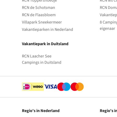
RCN Toppershoedje
RCN les C
RCN de Schotsman
RCN Doma
RCN de Flaasbloem
Vakantiep
Villapark Sneekermeer
8 Camping
eigenaar
Vakantieparken in Nederland
Vakantiepark in Duitsland
RCN Laacher See
Campings in Duitsland
Regio's in Nederland
Regio's i