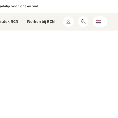
etelijk voor jong en oud
ntdek RCN
Werken bij RCN
Open
Kies
Mijn
zoekformulier
een
RCN
taal