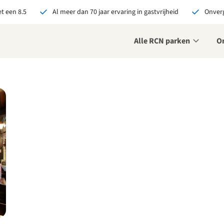
t een 8.5
Al meer dan 70 jaar ervaring in gastvrijheid
Onverg
Alle RCN parken
O
je bij RCN boekt, krijg je:
De beste prijsgarantie
Exclusieve voordelen
Persoonlijk contact
ekijk alle voordelen