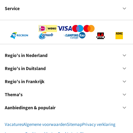
Fr
We
bij
Service
Op
RC
Se
Regio's in Nederland
Op
Re
in
Regio's in Duitsland
Op
Ne
Re
in
Regio's in Frankrijk
Op
Du
Re
in
Thema's
Op
Fr
Th
Aanbiedingen & populair
Op
Aa
&
Vacatures
Algemene voorwaarden
Sitemap
Privacy verklaring
po