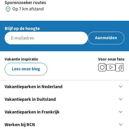
Sporenzoeker routes
Op 7 km afstand
Blijf op de hoogte
Aanmelden
Vakantie inspiratie
Voor onze fans
Lees onze blog
Vakantieparken in Nederland
Op
Va
in
Vakantiepark in Duitsland
Op
Ne
Va
in
Vakantieparken in Frankrijk
Op
Du
Va
in
Werken bij RCN
Op