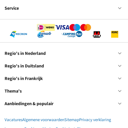
Fr
We
bij
Service
Op
RC
Se
Regio's in Nederland
Op
Re
in
Regio's in Duitsland
Op
Ne
Re
in
Regio's in Frankrijk
Op
Du
Re
in
Thema's
Op
Fr
Th
Aanbiedingen & populair
Op
Aa
&
Vacatures
Algemene voorwaarden
Sitemap
Privacy verklaring
po