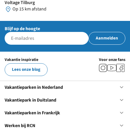
Voltage Tilburg
Op 15 km afstand
Blijf op de hoogte
Aanmelden
Vakantie inspiratie
Voor onze fans
Lees onze blog
Vakantieparken in Nederland
Op
Va
in
Vakantiepark in Duitsland
Op
Ne
Va
in
Vakantieparken in Frankrijk
Op
Du
Va
in
Werken bij RCN
Op