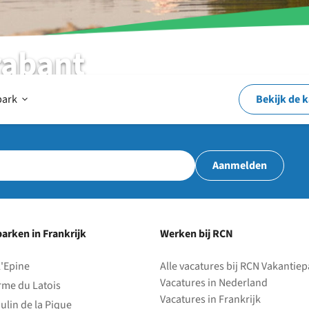
rabant
Open
park
Bekijk de 
Op
Aanmelden
en
arken in Frankrijk
Werken bij RCN
rond
l'Epine
Alle vacatures bij RCN Vakantie
Vacatures in Nederland
rme du Latois
het
Vacatures in Frankrijk
ulin de la Pique