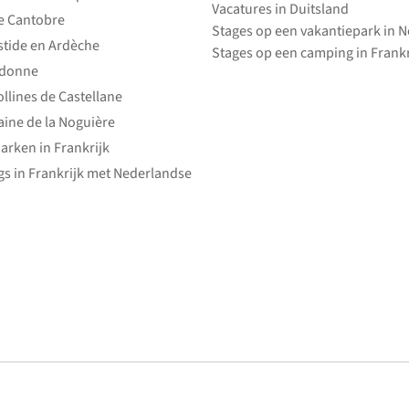
Vacatures in Duitsland
e Cantobre
Stages op een vakantiepark in 
stide en Ardèche
park
Stages op een camping in Frankr
edonne
ollines de Castellane
ine de la Noguière
arken in Frankrijk
s in Frankrijk met Nederlandse