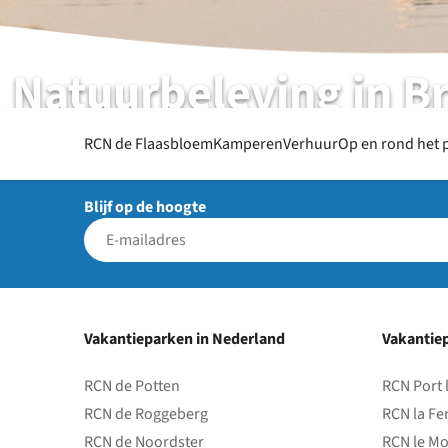
Natuurbeleving in B
RCN de Flaasbloem | Chaam | Noord-Brabant
RCN de Flaasbloem
Kamperen
Verhuur
Op en rond het 
Blijf op de hoogte
Vakantieparken in Nederland
Vakantiep
RCN de Potten
RCN Port 
RCN de Roggeberg
RCN la Fe
RCN de Noordster
RCN le Mo