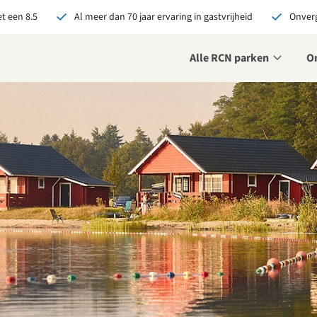
t een 8.5
Al meer dan 70 jaar ervaring in gastvrijheid
Onverg
Alle RCN parken
O
je bij RCN boekt, krijg je:
De beste prijsgarantie
Exclusieve voordelen
Persoonlijk contact
ekijk alle voordelen