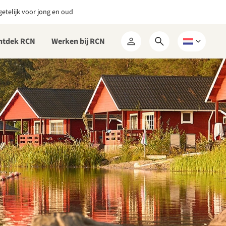
etelijk voor jong en oud
ntdek RCN
Werken bij RCN
Open
Kies
Mijn
zoekformulier
een
RCN
taal