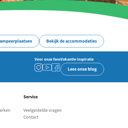
kampeerplaatsen
Bekijk de accommodaties
Voor onze fans
Vakantie inspiratie
Lees onze blog
Service
parken
Veelgestelde vragen
Contact