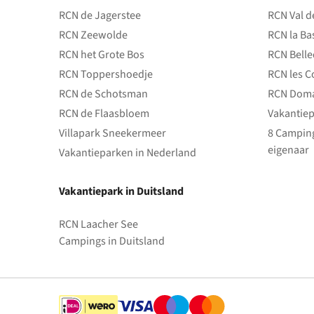
RCN de Jagerstee
RCN Val d
RCN Zeewolde
RCN la Ba
RCN het Grote Bos
RCN Bell
RCN Toppershoedje
RCN les C
RCN de Schotsman
RCN Doma
RCN de Flaasbloem
Vakantiep
Villapark Sneekermeer
8 Camping
eigenaar
Vakantieparken in Nederland
Vakantiepark in Duitsland
RCN Laacher See
Campings in Duitsland