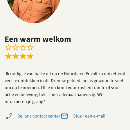
Een warm welkom
☆
☆
☆
☆
★
★
★
★
‘Ik nodig je van harte uit op de Noordster. Er valt zo ontzettend
veel te ontdekken in dit Drentse gebied; het is gewoon te veel
om op te noemen. Of je nu komt voor rust en ruimte of voor
actie en beleving, het is hier allemaal aanwezig. We
informeren je graag.’
Bel ons contact center
Stuur een e-mail