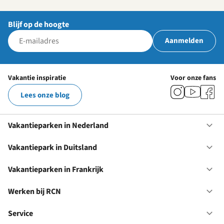
Blijf op de hoogte
Aanmelden
Vakantie inspiratie
Voor onze fans
Lees onze blog
Vakantieparken in Nederland
Op
Va
in
Vakantiepark in Duitsland
Op
Ne
Va
in
Vakantieparken in Frankrijk
Op
Du
Va
in
Werken bij RCN
Op
Fr
We
bij
Service
Op
RC