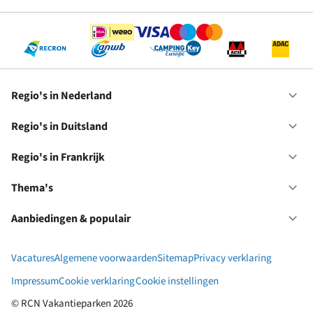
Se
Regio's in Nederland
Op
Re
in
Regio's in Duitsland
Op
Ne
Re
in
Regio's in Frankrijk
Op
Du
Re
in
Thema's
Op
Fr
Th
Aanbiedingen & populair
Op
Aa
&
Vacatures
Algemene voorwaarden
Sitemap
Privacy verklaring
po
Impressum
Cookie verklaring
Cookie instellingen
© RCN Vakantieparken 2026