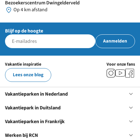
Bezoekerscentrum Dwingelderveld
Op 4 km afstand
Blijf op de hoogte
Aanmelden
Vakantie inspiratie
Voor onze fans
Lees onze blog
Vakantieparken in Nederland
Op
Va
in
Vakantiepark in Duitsland
Op
Ne
Va
in
Vakantieparken in Frankrijk
Op
Du
Va
in
Werken bij RCN
Op