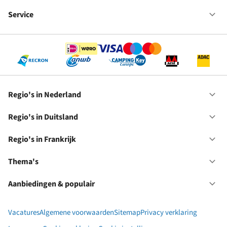
Fr
We
bij
Service
Op
RC
Se
Regio's in Nederland
Op
Re
in
Regio's in Duitsland
Op
Ne
Re
in
Regio's in Frankrijk
Op
Du
Re
in
Thema's
Op
Fr
Th
Aanbiedingen & populair
Op
Aa
&
Vacatures
Algemene voorwaarden
Sitemap
Privacy verklaring
po