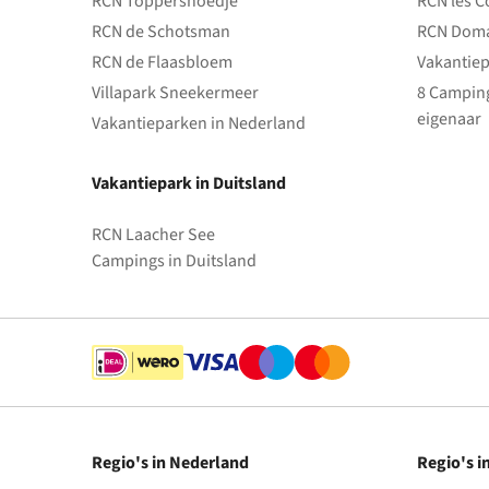
RCN Toppershoedje
RCN les C
RCN de Schotsman
RCN Doma
RCN de Flaasbloem
Vakantiep
Villapark Sneekermeer
8 Camping
eigenaar
Vakantieparken in Nederland
Vakantiepark in Duitsland
RCN Laacher See
Campings in Duitsland
Regio's in Nederland
Regio's i