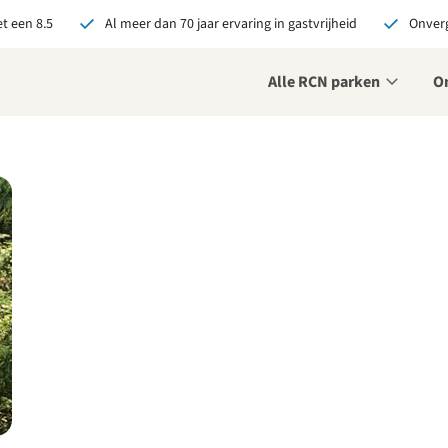
t een 8.5
Al meer dan 70 jaar ervaring in gastvrijheid
Onverg
Alle RCN parken
O
je bij RCN boekt, krijg je:
De beste prijsgarantie
Exclusieve voordelen
Persoonlijk contact
ekijk alle voordelen