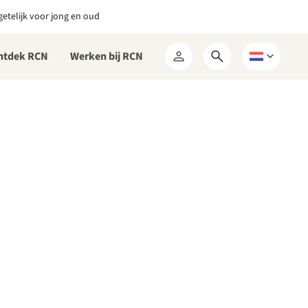
etelijk voor jong en oud
ntdek RCN
Werken bij RCN
Open
Kies
Mijn
zoekformulier
een
RCN
taal