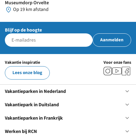
Museumdorp Orvelte
Op 19 km afstand
Blijf op de hoogte
Aanmelden
Vakantie inspiratie
Voor onze fans
Lees onze blog
Vakantieparken in Nederland
Op
Va
in
Vakantiepark in Duitsland
Op
Ne
Va
in
Vakantieparken in Frankrijk
Op
Du
Va
in
Werken bij RCN
Op