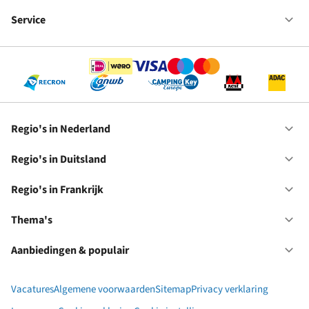
Fr
We
bij
Service
Op
RC
Se
Regio's in Nederland
Op
Re
in
Regio's in Duitsland
Op
Ne
Re
in
Regio's in Frankrijk
Op
Du
Re
in
Thema's
Op
Fr
Th
Aanbiedingen & populair
Op
Aa
&
Vacatures
Algemene voorwaarden
Sitemap
Privacy verklaring
po