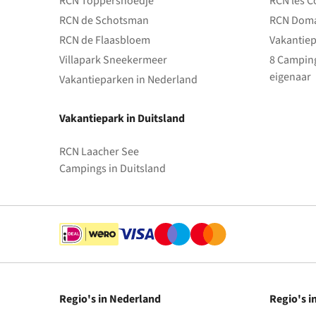
RCN Toppershoedje
RCN les C
RCN de Schotsman
RCN Doma
RCN de Flaasbloem
Vakantiep
Villapark Sneekermeer
8 Camping
eigenaar
Vakantieparken in Nederland
Vakantiepark in Duitsland
RCN Laacher See
Campings in Duitsland
Regio's in Nederland
Regio's i