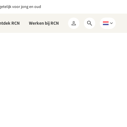
etelijk voor jong en oud
ntdek RCN
Werken bij RCN
Open
Kies
Mijn
zoekformulier
een
RCN
taal