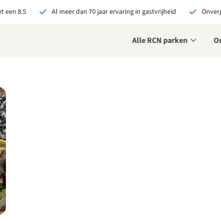
t een 8.5
Al meer dan 70 jaar ervaring in gastvrijheid
Onverg
Alle RCN parken
O
je bij RCN boekt, krijg je:
De beste prijsgarantie
Exclusieve voordelen
Persoonlijk contact
ekijk alle voordelen