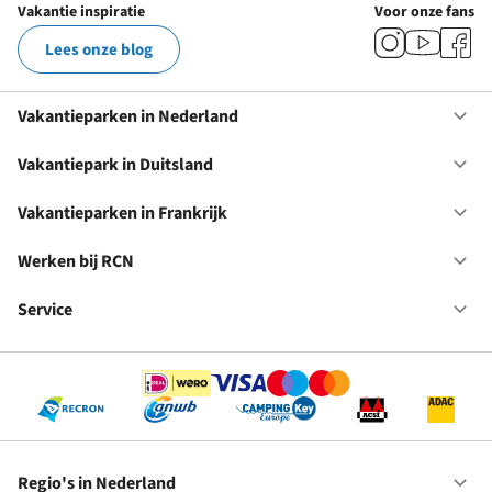
Vakantie inspiratie
Voor onze fans
Lees onze blog
Vakantieparken in Nederland
Op
Va
in
Vakantiepark in Duitsland
Op
Ne
Va
in
Vakantieparken in Frankrijk
Op
Du
Va
in
Werken bij RCN
Op
Fr
We
bij
Service
Op
RC
Se
Regio's in Nederland
Op