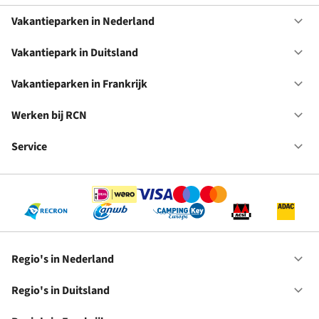
Vakantieparken in Nederland
Op
Va
in
Vakantiepark in Duitsland
Op
Ne
Va
in
Vakantieparken in Frankrijk
Op
Du
Va
in
Werken bij RCN
Op
Fr
We
bij
Service
Op
RC
Se
Regio's in Nederland
Op
Re
in
Regio's in Duitsland
Op
Ne
Re