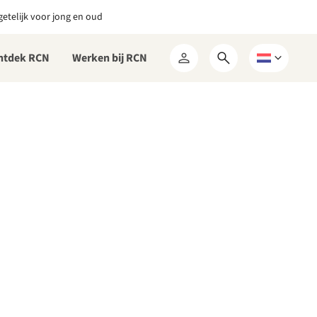
etelijk voor jong en oud
ntdek RCN
Werken bij RCN
Open
Kies
Mijn
zoekformulier
een
RCN
taal