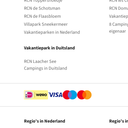
RCN Toppershoedje
RCN les C
RCN de Schotsman
RCN Doma
RCN de Flaasbloem
Vakantiep
Villapark Sneekermeer
8 Camping
eigenaar
Vakantieparken in Nederland
Vakantiepark in Duitsland
RCN Laacher See
Campings in Duitsland
Regio's in Nederland
Regio's i