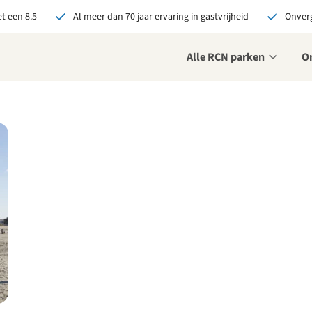
t een 8.5
Al meer dan 70 jaar ervaring in gastvrijheid
Onverg
Alle RCN parken
O
je bij RCN boekt, krijg je:
De beste prijsgarantie
Exclusieve voordelen
Persoonlijk contact
ekijk alle voordelen