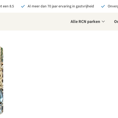
t een 8.5
Al meer dan 70 jaar ervaring in gastvrijheid
Onverg
Alle RCN parken
O
je bij RCN boekt, krijg je:
De beste prijsgarantie
Exclusieve voordelen
Persoonlijk contact
ekijk alle voordelen