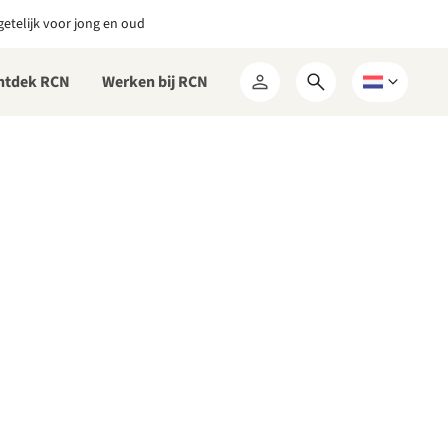
etelijk voor jong en oud
ntdek RCN
Werken bij RCN
Open
Kies
Mijn
zoekformulier
een
RCN
taal