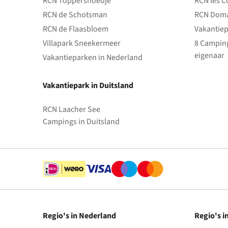
RCN Toppershoedje
RCN les C
RCN de Schotsman
RCN Doma
RCN de Flaasbloem
Vakantiep
Villapark Sneekermeer
8 Camping
eigenaar
Vakantieparken in Nederland
Vakantiepark in Duitsland
RCN Laacher See
Campings in Duitsland
Regio's in Nederland
Regio's i