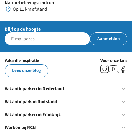
Natuurbelevingscentrum
Op 11 km afstand
Blijf op de hoogte
Aanmelden
Vakantie inspiratie
Voor onze fans
Lees onze blog
Vakantieparken in Nederland
Op
Va
in
Vakantiepark in Duitsland
Op
Ne
Va
in
Vakantieparken in Frankrijk
Op
Du
Va
in
Werken bij RCN
Op