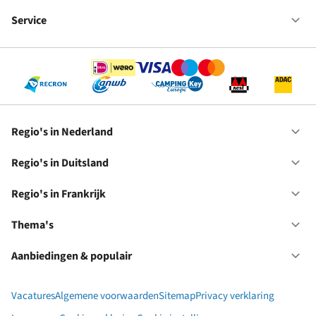
Fr
We
bij
Service
Op
RC
Se
Regio's in Nederland
Op
Re
in
Regio's in Duitsland
Op
Ne
Re
in
Regio's in Frankrijk
Op
Du
Re
in
Thema's
Op
Fr
Th
Aanbiedingen & populair
Op
Aa
&
Vacatures
Algemene voorwaarden
Sitemap
Privacy verklaring
po