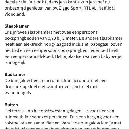
de televisie. Dus ook tijdens je vakantie kun je vanaf nu
onbezorgd genieten van bv. Ziggo Sport, RTL XL, Netflix &
Videoland.
Slaapkamer
Er zijn twee slaapkamers met twee eenpersoons
boxspringbedden van 0,90 bij 2 meter. De andere slaapkamer
heeft een elektrisch hoog/laagbed inclusief ‘papegaai’ boven
het bed en een eenpersoons boxspringbed. Ieder bed heeft
een eenpersoonsdekbed. Het bijplaatsen van een babybedje
is mogelijk.
Badkamer
De bungalow heeft een ruime doucheruimte met een
doucheklapstoel met wandbeugels en toilet met
wandbeugels.
Buiten
Het terras – op het oost/westen gelegen – is voorzien van
tuinmeubilair voor zes personen. Er is een berging voor een
rolstoel of een aantal fietsen. Vanuit de bungalow kun je met
de rolstoel over een voetpad binnen een paar minuten naar