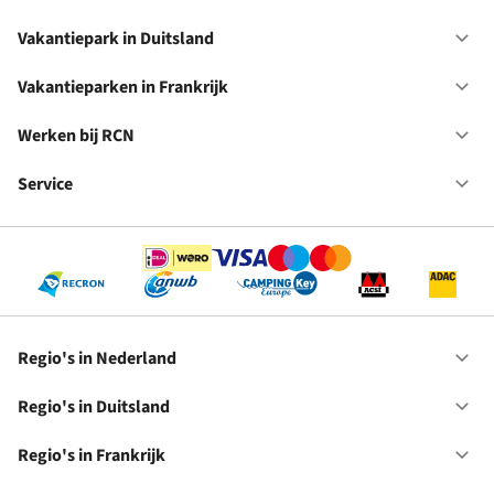
Va
in
Vakantiepark in Duitsland
Op
Ne
Va
in
Vakantieparken in Frankrijk
Op
Du
Va
in
Werken bij RCN
Op
Fr
We
bij
Service
Op
RC
Se
Regio's in Nederland
Op
Re
in
Regio's in Duitsland
Op
Ne
Re
in
Regio's in Frankrijk
Op
Du
Re