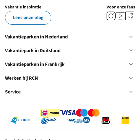
Vakantie inspiratie
Voor onze fans
Lees onze blog
Vakantieparken in Nederland
Op
Va
in
Vakantiepark in Duitsland
Op
Ne
Va
in
Vakantieparken in Frankrijk
Op
Du
Va
in
Werken bij RCN
Op
Fr
We
bij
Service
Op
RC
Se