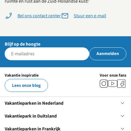
ruimte en rust aan de Zuid-Hollandse kust!’
Bel ons contact center
Stuur een e-mail
Blijf op de hoogte
Aanmelden
Vakantie inspiratie
Voor onze fans
Lees onze blog
Vakantieparken in Nederland
Op
Va
in
Vakantiepark in Duitsland
Op
Ne
Va
in
Vakantieparken in Frankrijk