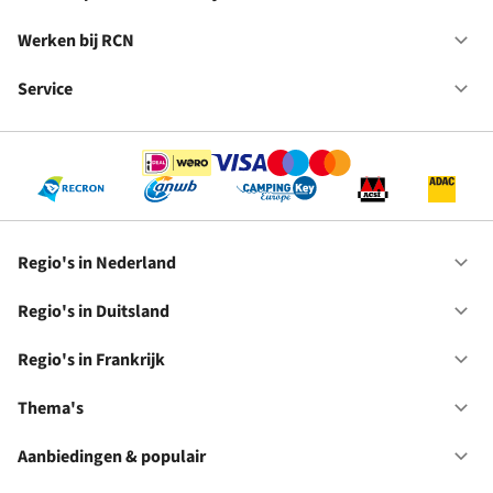
Op
Du
Va
in
Werken bij RCN
Op
Fr
We
bij
Service
Op
RC
Se
Regio's in Nederland
Op
Re
in
Regio's in Duitsland
Op
Ne
Re
in
Regio's in Frankrijk
Op
Du
Re
in
Thema's
Op
Fr
Th
Aanbiedingen & populair
Op
Aa