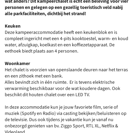
wat anders? Dit kampeerchalet is echt een beleving voor vier
personen en gelegen op een gezellig toeristisch veld nabij
alle parkfaciliteiten, dichtbij het strand!
Keuken
Deze kampeeraccommodatie heeft een keukenblok en is
compleet ingericht met een 4-pits kooktoestel, warm- en koud
water, afzuigkap, koelkast en een koffiezetapparaat. De
eethoek biedt plaats aan 4 personen.
Woonkamer
Het chalet is voorzien van openslaande deuren naar het terras
en een zithoek met een bank.
Alles bevindt zich in één ruimte. Er is tevens elektrische
verwarming beschikbaar voor de wat koudere dagen. Ook
beschikt dit houten chalet over een LED TV.
In deze accommodatie kun je jouw favoriete film, serie of
muziek (Spotify en Radio) via casting bekijken/beluisteren op
de televisie. Dus ook tijdens je vakantie kun je vanaf nu
onbezorgd genieten van bv. Ziggo Sport, RTL XL, Netflix &
Videoland.