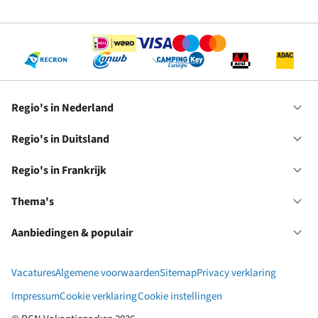
Op
RC
Se
Regio's in Nederland
Op
Re
in
Regio's in Duitsland
Op
Ne
Re
in
Regio's in Frankrijk
Op
Du
Re
in
Thema's
Op
Fr
Th
Aanbiedingen & populair
Op
Aa
&
Vacatures
Algemene voorwaarden
Sitemap
Privacy verklaring
po
Impressum
Cookie verklaring
Cookie instellingen