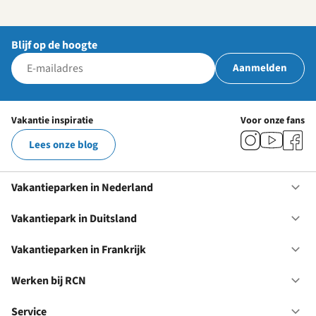
Blijf op de hoogte
Aanmelden
Vakantie inspiratie
Voor onze fans
Lees onze blog
Vakantieparken in Nederland
Op
Va
in
Vakantiepark in Duitsland
Op
Ne
Va
in
Vakantieparken in Frankrijk
Op
Du
Va
in
Werken bij RCN
Op
Fr
We
bij
Service