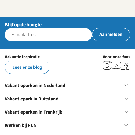
Blijf op de hoogte
Aanmelden
Vakantie inspiratie
Voor onze fans
Lees onze blog
Vakantieparken in Nederland
Op
Va
in
Vakantiepark in Duitsland
Op
Ne
Va
in
Vakantieparken in Frankrijk
Op
Du
Va
in
Werken bij RCN
Op
Fr
We