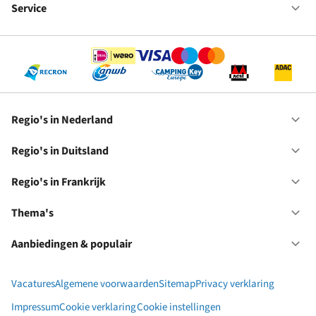
bij
Service
Op
RC
Se
Regio's in Nederland
Op
Re
in
Regio's in Duitsland
Op
Ne
Re
in
Regio's in Frankrijk
Op
Du
Re
in
Thema's
Op
Fr
Th
Aanbiedingen & populair
Op
Aa
&
Vacatures
Algemene voorwaarden
Sitemap
Privacy verklaring
po
Impressum
Cookie verklaring
Cookie instellingen