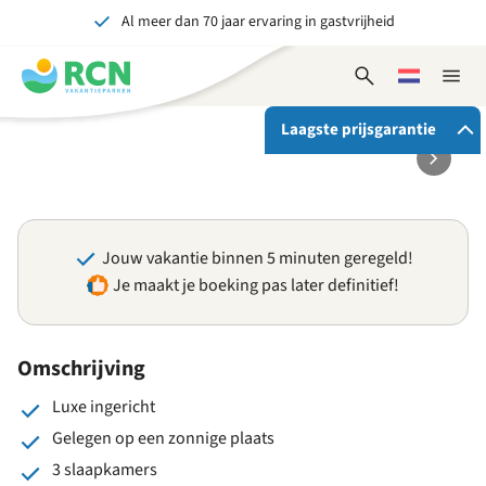
Al meer dan 70 jaar ervaring in gastvrijheid
Overslaan
Overslaan
Overslaan
Overslaan
naar
naar
naar
naar
Onvergetelijk voor jong en oud
hoofdnavigatie
hoofdinhoud
beschikbaarheid
voettekstinhoud
Open
Kies
Sluit
zoekformulier
een
naviga
taal
Laagste prijsgarantie
Als je bij RCN boekt, krijg je:
De beste prijsgarantie
Jouw vakantie binnen 5 minuten geregeld!
Exclusieve voordelen
Je maakt je boeking pas later definitief!
Persoonlijk contact
Bekijk alle voordelen
Omschrijving
Luxe ingericht
Gelegen op een zonnige plaats
3 slaapkamers