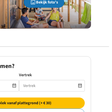
Bekijk foto's
omen?
Vertrek
plek vanaf plattegrond (+ € 30)