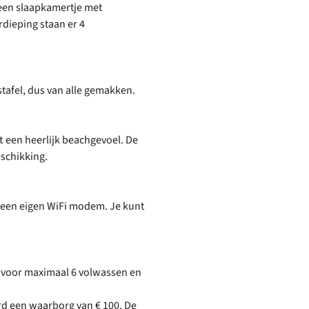
een slaapkamertje met
rdieping staan er 4
tafel, dus van alle gemakken.
t een heerlijk beachgevoel. De
eschikking.
n een eigen WiFi modem. Je kunt
n voor maximaal 6 volwassen en
d een waarborg van € 100. De