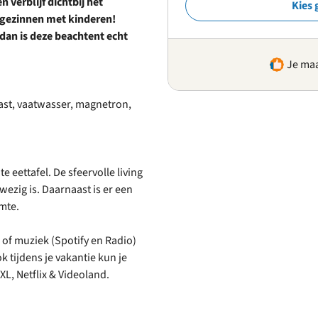
 verblijf dichtbij het
Kies 
 gezinnen met kinderen!
 dan is deze beachtent echt
Je maa
ast, vaatwasser, magnetron,
 eettafel. De sfeervolle living
ezig is. Daarnaast is er een
mte.
 of muziek (Spotify en Radio)
k tijdens je vakantie kun je
L, Netflix & Videoland.