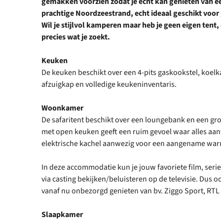
gemakken voorzien zodat je echt kan genieten van een
prachtige Noordzeestrand, echt ideaal geschikt voor
Wil je stijlvol kamperen maar heb je geen eigen tent,
precies wat je zoekt.
Keuken
De keuken beschikt over een 4-pits gaskookstel, koelk
afzuigkap en volledige keukeninventaris.
Woonkamer
De safaritent beschikt over een loungebank en een grote
met open keuken geeft een ruim gevoel waar alles aanw
elektrische kachel aanwezig voor een aangename war
In deze accommodatie kun je jouw favoriete film, serie
via casting bekijken/beluisteren op de televisie. Dus oo
vanaf nu onbezorgd genieten van bv. Ziggo Sport, RTL X
Slaapkamer