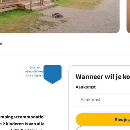
en
Lees de
8.7
beoordelingen
Wanneer wil je k
van anderen
Aankomst
e glampingaccommodatie!
Kies je 
2 kinderen is van alle