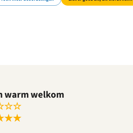
n warm welkom
☆
☆
☆
★
★
★