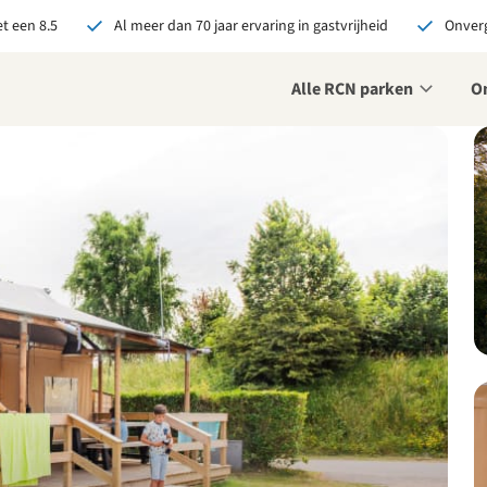
t een 8.5
Al meer dan 70 jaar ervaring in gastvrijheid
Onverg
Alle RCN parken
O
je bij RCN boekt, krijg je:
De beste prijsgarantie
Exclusieve voordelen
Persoonlijk contact
ekijk alle voordelen