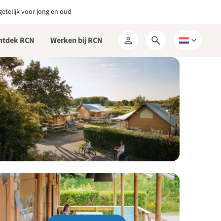
etelijk voor jong en oud
ntdek RCN
Werken bij RCN
Open
Kies
Mijn
zoekformulier
een
RCN
taal