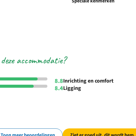
Speciale kenmerken
 deze accommodatie?
8.8
Inrichting en comfort
8.4
Ligging
Toon meer beoordelingen
Ziet er goed uit, dit wordt hem.