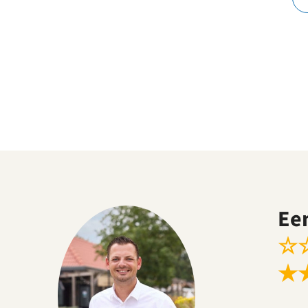
Ee
☆
★