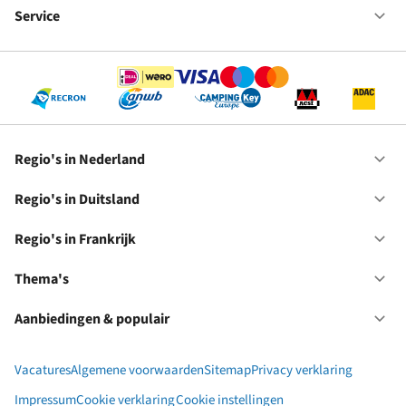
bij
Service
Op
RC
Se
Regio's in Nederland
Op
Re
in
Regio's in Duitsland
Op
Ne
Re
in
Regio's in Frankrijk
Op
Du
Re
in
Thema's
Op
Fr
Th
Aanbiedingen & populair
Op
Aa
&
Vacatures
Algemene voorwaarden
Sitemap
Privacy verklaring
po
Impressum
Cookie verklaring
Cookie instellingen