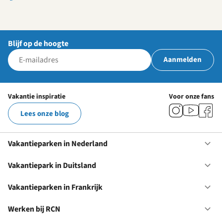
Blijf op de hoogte
Aanmelden
Vakantie inspiratie
Voor onze fans
Lees onze blog
Vakantieparken in Nederland
Op
Va
in
Vakantiepark in Duitsland
Op
Ne
Va
in
Vakantieparken in Frankrijk
Op
Du
Va
in
Werken bij RCN
Op
Fr
We