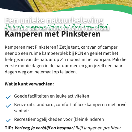
Een unieke natuurbeleving
De beste campings tijdens het Pinksterweekend
In het bos, aan het water of vlakbij het strand
Kamperen met Pinksteren
Kamperen met Pinksteren? Zet je tent, caravan of camper
neer op een ruime kampeerplek bij RCN en geniet met het
hele gezin van de natuur op z'n mooist in het voorjaar. Pak die
eerste mooie dagen in de natuur mee en gun jezelf een paar
dagen weg om helemaal op te laden.
Wat je kunt verwachten:
Goede faciliteiten en leuke activiteiten
Keuze uit standaard, comfort of luxe kamperen met privé
sanitair
Recreatiemogelijkheden voor (klein)kinderen
TIP:
Verleng je verblijf en bespaar!
Blijf langer en profiteer