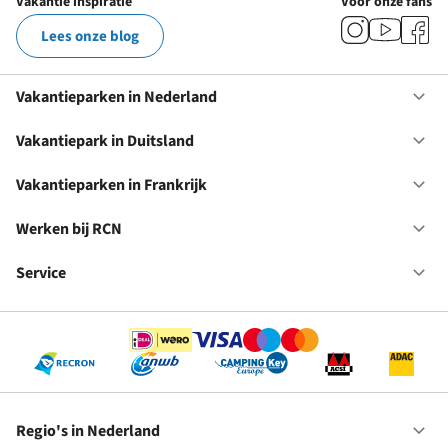
Vakantie inspiratie
Voor onze fans
Lees onze blog
Vakantieparken in Nederland
Op
Va
in
Vakantiepark in Duitsland
Op
Ne
Va
in
Vakantieparken in Frankrijk
Op
Du
Va
in
Werken bij RCN
Op
Fr
We
bij
Service
Op
RC
Se
Regio's in Nederland
Op