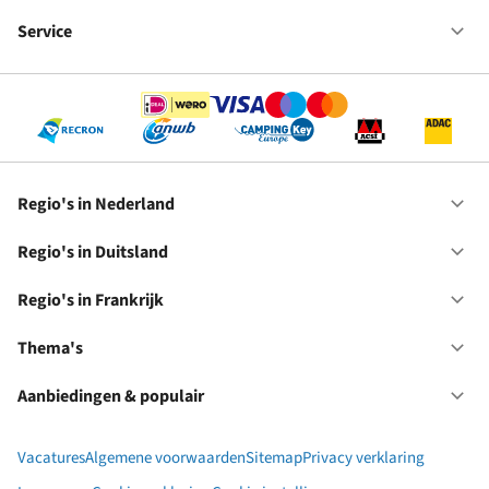
Fr
We
bij
Service
Op
RC
Se
Regio's in Nederland
Op
Re
in
Regio's in Duitsland
Op
Ne
Re
in
Regio's in Frankrijk
Op
Du
Re
in
Thema's
Op
Fr
Th
Aanbiedingen & populair
Op
Aa
&
Vacatures
Algemene voorwaarden
Sitemap
Privacy verklaring
po