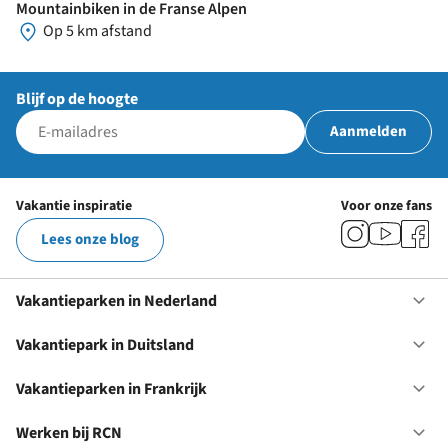
Mountainbiken in de Franse Alpen
Op 5 km afstand
Blijf op de hoogte
Aanmelden
Vakantie inspiratie
Voor onze fans
Lees onze blog
Vakantieparken in Nederland
Op
Va
in
Vakantiepark in Duitsland
Op
Ne
Va
in
Vakantieparken in Frankrijk
Op
Du
Va
in
Werken bij RCN
Op