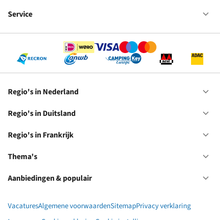
Fr
We
bij
Service
Op
RC
Se
Regio's in Nederland
Op
Re
in
Regio's in Duitsland
Op
Ne
Re
in
Regio's in Frankrijk
Op
Du
Re
in
Thema's
Op
Fr
Th
Aanbiedingen & populair
Op
Aa
&
Vacatures
Algemene voorwaarden
Sitemap
Privacy verklaring
po