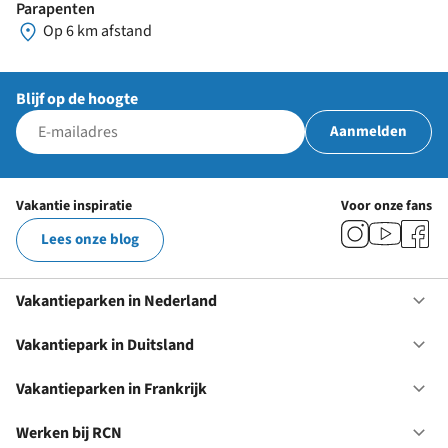
Parapenten
Op 6 km afstand
Blijf op de hoogte
Aanmelden
Vakantie inspiratie
Voor onze fans
Lees onze blog
Vakantieparken in Nederland
Op
Va
in
Vakantiepark in Duitsland
Op
Ne
Va
in
Vakantieparken in Frankrijk
Op
Du
Va
in
Werken bij RCN
Op