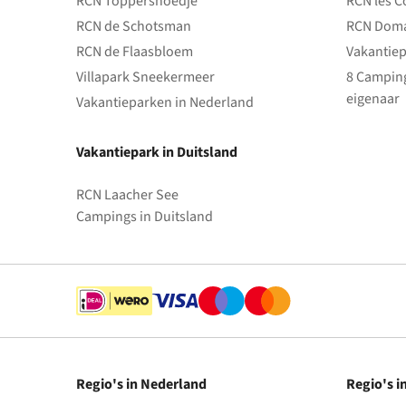
RCN Toppershoedje
RCN les C
RCN de Schotsman
RCN Doma
RCN de Flaasbloem
Vakantiep
Villapark Sneekermeer
8 Camping
eigenaar
Vakantieparken in Nederland
Vakantiepark in Duitsland
RCN Laacher See
Campings in Duitsland
Regio's in Nederland
Regio's i