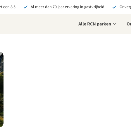
t een 8.5
Al meer dan 70 jaar ervaring in gastvrijheid
Onverg
Alle RCN parken
O
je bij RCN boekt, krijg je:
De beste prijsgarantie
Exclusieve voordelen
Persoonlijk contact
ekijk alle voordelen