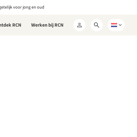
etelijk voor jong en oud
ntdek RCN
Werken bij RCN
Open
Kies
Mijn
zoekformulier
een
RCN
taal